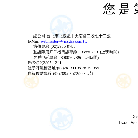
人作業方案
陽明山瓦斯股份有限公司113年1
您 是
號函核准本公司瓦斯售價自109年11月2
元調漲為10.76元，每度調漲0.16元。
<17>
下載瓦斯用戶過戶更名申請書
陽明山瓦斯股份有限公司113年1
台北市政府109年8月7日北市產業公字第1
總公司
:
台北市北投區中央南路二段七十二號
<18>
下載陽明山瓦斯用戶裝表申請
陽明山瓦斯股份有限公司113年0
E-Mail:
webmaster@ymsgas.com.tw
函核准本公司瓦斯售價自109年8月2日起
搶修專線
:(02)2895-9797
聽語障用戶手機簡訊專線
:0935507301(上班時間)
<19>
下載陽明山瓦斯公司家用天然
陽明山瓦斯股份有限公司113年0
調降為10.6元，每度調降0.21元。
客戶申訴專線
:0800076789(上班時間)
FAX:(02)2895-1241
社子貯氣槽基地
:(02)28131196.28169959
<20>
下載裝置申請書
陽明山瓦斯股份有限公司113年0
台北市政府109年7月10日北市產業公字第
自報度數專線
:(02)2895-8522(24小時)
函核准本公司瓦斯售價自109年7月2日起
<21>
天然災害管線受損情形及搶修
陽明山瓦斯股份有限公司113年0
調降為10.81元，每度調降0.45元。
<22>
線上申請電子帳單、電子收據
陽明山瓦斯股份有限公司113年0
台北市政府109年6月9日北市產業公字第1
註:電子帳單、收據，密碼由用戶自行
陽明山瓦斯股份有限公司113年0
De
函核准本公司瓦斯售價自109年6月2日起
Trade Ass
符號 例如:(!@#$%"<)
調降為11.26元，每度調降0.86元。
陽明山瓦斯股份有限公司113年0